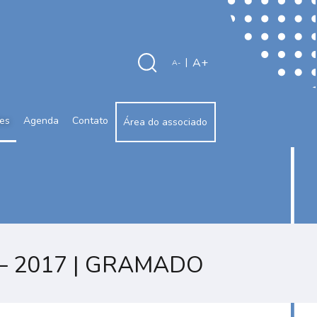
A+
|
A-
des
Agenda
Contato
Área do associado
 – 2017 | GRAMADO