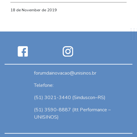
18 de November de 2019
forumdainovacao@unisinos.br
Telefone:
(51) 3021-3440 (Sinduscon–RS)
(51) 3590-8887 (Itt Performance –
UNISINOS)