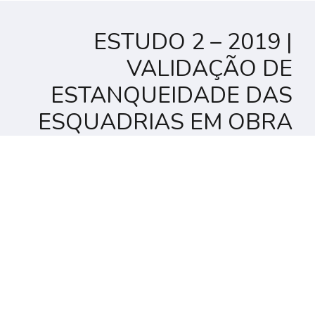
ESTUDO 2 – 2019 |
VALIDAÇÃO DE
ESTANQUEIDADE DAS
ESQUADRIAS EM OBRA